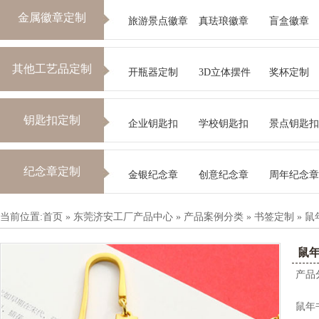
金属徽章定制
旅游景点徽章
真珐琅徽章
盲盒徽章
其他工艺品定制
开瓶器定制
3D立体摆件
奖杯定制
钥匙扣定制
企业钥匙扣
学校钥匙扣
景点钥匙扣
纪念章定制
金银纪念章
创意纪念章
周年纪念章
当前位置:
首页
»
东莞济安工厂产品中心
»
产品案例分类
»
书签定制
»
鼠
鼠
产品
鼠年