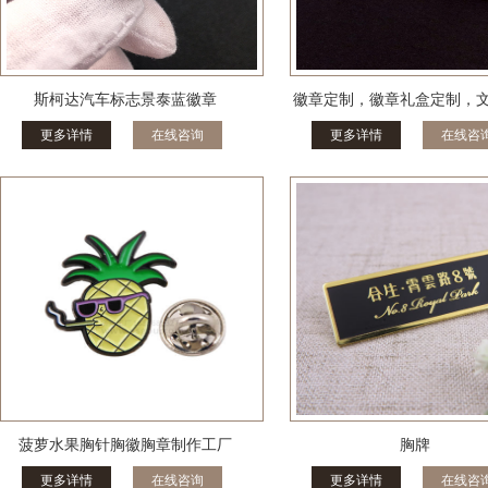
斯柯达汽车标志景泰蓝徽章
徽章定制，徽章礼盒定制，
更多详情
在线咨询
更多详情
在线咨
菠萝水果胸针胸徽胸章制作工厂
胸牌
更多详情
在线咨询
更多详情
在线咨