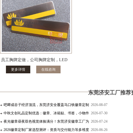
员工胸牌定做，公司胸牌定制，LED
更多详情
在线咨询
胸牌制作
东莞济安工厂推荐
吧唧成谷子经济顶流，东莞济安全覆盖马口铁徽章定制
2026-08-07
多元工艺
中秋文创礼品定制优选：徽章、冰箱贴、书签，小物件
2026-07-30
承载月圆心意
夜光徽章昼夜双色视觉体验满分！东莞济安徽章工厂为
2026-07-24
你呈现！
2026徽章定制厂家选型测评：资质与交付能力等多维度
2026-06-26