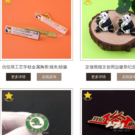
仿珐琅工艺学校金属胸章|领夹|校徽
定做熊猫文创周边徽章纪
更多详情
在线咨询
更多详情
在线咨