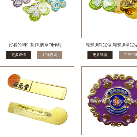
好看的胸针制作,胸章制作商
蝴蝶胸针定做,蝴蝶胸章定
更多详情
在线咨询
更多详情
在线咨