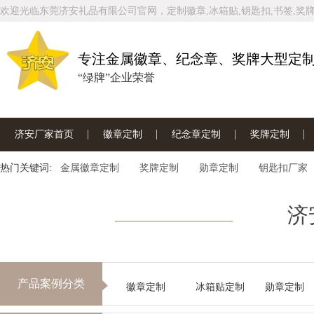
欢迎光临东莞济安礼品有限公司官网，定制徽章,冰箱贴,钥匙扣,书签,奖牌
专注金属徽章、纪念章、奖牌大型定
“绿牌”企业荣誉
济安厂家首页
徽章定制
纪念章定制
奖牌定制
热门关键词:
联系济安工厂
金属徽章定制
奖牌定制
勋章定制
钥匙扣厂家
济
产品案例分类
徽章定制
冰箱贴定制
勋章定制