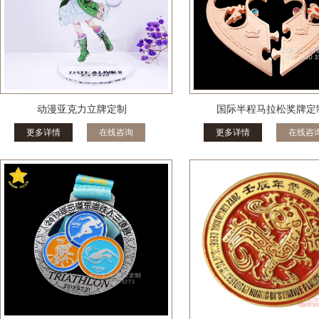
动漫亚克力立牌定制
国际半程马拉松奖牌定
更多详情
在线咨询
更多详情
在线咨