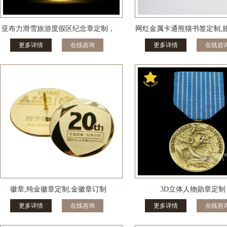
亚布力滑雪旅游度假区纪念章定制，
网红金属卡通熊猫书签定制,
更多详情
在线咨询
更多详情
在线咨
旅游纪念章礼品定做
书签
徽章,纯金徽章定制,金徽章订制
3D立体人物勋章定制
更多详情
在线咨询
更多详情
在线咨