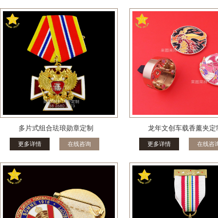
多片式组合珐琅勋章定制
龙年文创车载香薰夹定
更多详情
在线咨询
更多详情
在线咨