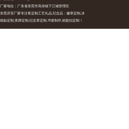
厂家地址：广东省东莞市高埗镇下江城管理区
东莞济安厂家专注客定制工艺礼品,纪念品：徽章定制,冰
箱贴定制,奖牌定制,纪念章定制,书签制作,钥匙扣定制！