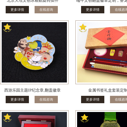
北京天坛文创冰箱贴旋转摆件
端午文创翻盖徽章定制，赛
更多详情
在线咨询
更多详情
在线咨
徽章
西游乐园主题IP纪念章,翻盖徽章
金属书签礼盒套装定
更多详情
在线咨询
更多详情
在线咨