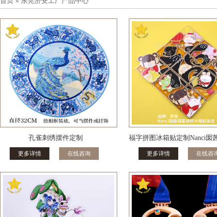
首页
»
东莞济安工厂产品中心
孔雀刺绣摆件定制
福字拼图冰箱贴定制Nanci囡
更多详情
在线咨询
更多详情
在线咨
照冰箱贴盲盒