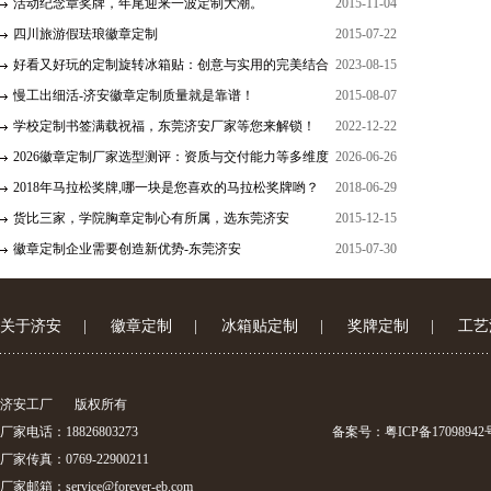
活动纪念章奖牌，年尾迎来一波定制大潮。
2015-11-04
四川旅游假珐琅徽章定制
2015-07-22
好看又好玩的定制旋转冰箱贴：创意与实用的完美结合
2023-08-15
慢工出细活-济安徽章定制质量就是靠谱！
2015-08-07
学校定制书签满载祝福，东莞济安厂家等您来解锁！
2022-12-22
2026徽章定制厂家选型测评：资质与交付能力等多维度
2026-06-26
分析
2018年马拉松奖牌,哪一块是您喜欢的马拉松奖牌哟？
2018-06-29
货比三家，学院胸章定制心有所属，选东莞济安
2015-12-15
徽章定制企业需要创造新优势-东莞济安
2015-07-30
关于济安
|
徽章定制
|
冰箱贴定制
|
奖牌定制
|
工艺
济安工厂
版权所有
厂家电话：18826803273
备案号：
粤ICP备17098942
厂家传真：0769-22900211
厂家邮箱：
service@forever-eb.com