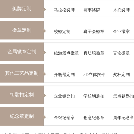
奖牌定制
马拉松奖牌
赛事奖牌
木托奖牌
徽章定制
校徽定制
狮子会徽章
企业徽章
金属徽章定制
旅游景点徽章
真珐琅徽章
盲盒徽章
其他工艺品定制
开瓶器定制
3D立体摆件
奖杯定制
钥匙扣定制
企业钥匙扣
学校钥匙扣
景点钥匙扣
纪念章定制
金银纪念章
创意纪念章
周年纪念章