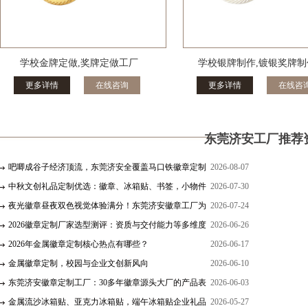
学校金牌定做,奖牌定做工厂
学校银牌制作,镀银奖牌制
更多详情
在线咨询
更多详情
在线咨
东莞济安工厂推荐
吧唧成谷子经济顶流，东莞济安全覆盖马口铁徽章定制
2026-08-07
多元工艺
中秋文创礼品定制优选：徽章、冰箱贴、书签，小物件
2026-07-30
承载月圆心意
夜光徽章昼夜双色视觉体验满分！东莞济安徽章工厂为
2026-07-24
你呈现！
2026徽章定制厂家选型测评：资质与交付能力等多维度
2026-06-26
分析
2026年金属徽章定制核心热点有哪些？
2026-06-17
金属徽章定制，校园与企业文创新风向
2026-06-10
东莞济安徽章定制工厂：30多年徽章源头大厂的产品表
2026-06-03
现力
金属流沙冰箱贴、亚克力冰箱贴，端午冰箱贴企业礼品
2026-05-27