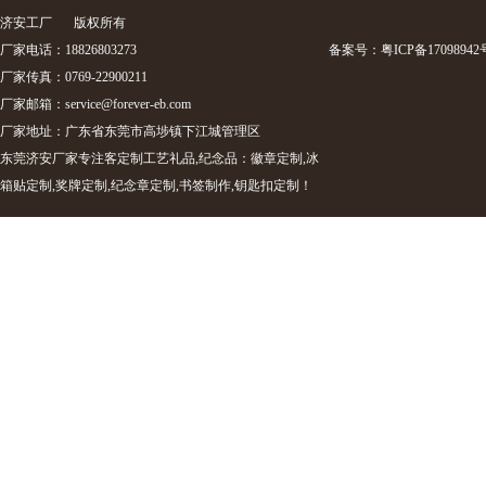
济安工厂
版权所有
厂家电话：18826803273
备案号：
粤ICP备17098942
厂家传真：0769-22900211
厂家邮箱：
service@forever-eb.com
厂家地址：广东省东莞市高埗镇下江城管理区
东莞济安厂家专注客定制工艺礼品,纪念品：徽章定制,冰
箱贴定制,奖牌定制,纪念章定制,书签制作,钥匙扣定制！