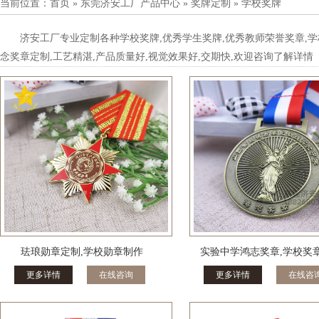
当前位置：
首页
»
东莞济安工厂产品中心
»
奖牌定制
»
学校奖牌
济安工厂专业定制各种学校奖牌
,优秀学生奖牌,优秀教师荣誉奖章,
念奖章定制,工艺精湛,产品质量好,视觉效果好,交期快,欢迎咨询了解详情
珐琅勋章定制,学校勋章制作
实验中学鸿志奖章,学校奖
更多详情
在线咨询
更多详情
在线咨