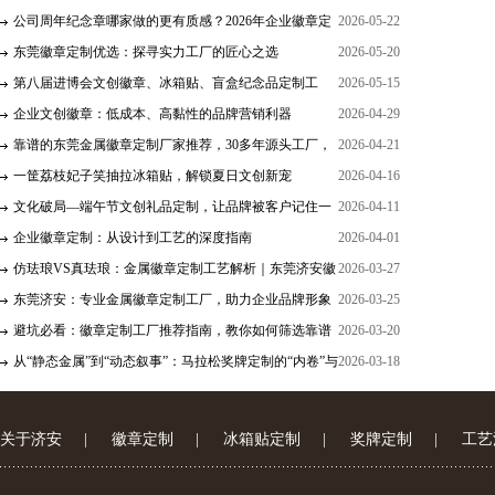
与二次元周边
公司周年纪念章哪家做的更有质感？2026年企业徽章定
2026-05-22
制避坑与测评
东莞徽章定制优选：探寻实力工厂的匠心之选
2026-05-20
第八届进博会文创徽章、冰箱贴、盲盒纪念品定制工
2026-05-15
厂：东莞济安
企业文创徽章：低成本、高黏性的品牌营销利器
2026-04-29
靠谱的东莞金属徽章定制厂家推荐，30多年源头工厂，
2026-04-21
迪士尼/星巴克认证供应商
一筐荔枝妃子笑抽拉冰箱贴，解锁夏日文创新宠
2026-04-16
文化破局—端午节文创礼品定制，让品牌被客户记住一
2026-04-11
整年！
企业徽章定制：从设计到工艺的深度指南
2026-04-01
仿珐琅VS真珐琅：金属徽章定制工艺解析｜东莞济安徽
2026-03-27
章工厂
东莞济安：专业金属徽章定制工厂，助力企业品牌形象
2026-03-25
升级
避坑必看：徽章定制工厂推荐指南，教你如何筛选靠谱
2026-03-20
供货商
从“静态金属”到“动态叙事”：马拉松奖牌定制的“内卷”与
2026-03-18
破局！
关于济安
|
徽章定制
|
冰箱贴定制
|
奖牌定制
|
工艺