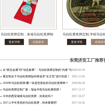
马拉松奖牌定制，各地马拉松奖牌制
马拉松赛奖牌定制,半程马拉
更多详情
在线咨询
更多详情
在线咨
作
定做
东莞济安工厂推荐
从“静态金属”到“动态叙事”：马拉松奖牌定制的“内卷”与
2026-03-18
破局！
看定制女子马拉松奖牌如何将追求“女王范”进行到底！
2022-12-02
2018年马拉松奖牌,哪一块是您喜欢的马拉松奖牌哟？
2018-06-29
马拉松奖牌定制厂家：瑞金半程马拉松赛奖牌！
2017-11-17
今年的西安城墙马拉松奖牌，你喜欢吗？
2017-10-27
2017上半年美美的马拉松奖牌，快来看看吧!
2017-10-26