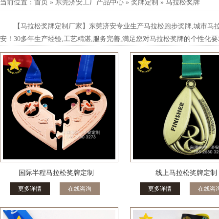
当前位置：
首页
»
东莞济安工厂产品中心
»
奖牌定制
»
马拉松奖牌
【马拉松奖牌定制厂家】东莞济安专业生产马拉松跑步奖牌,城市马拉
安！30多年生产经验,工艺精湛,服务完善,满足您对马拉松奖牌的个性化
国际半程马拉松奖牌定制
线上马拉松奖牌定制
更多详情
在线咨询
更多详情
在线咨