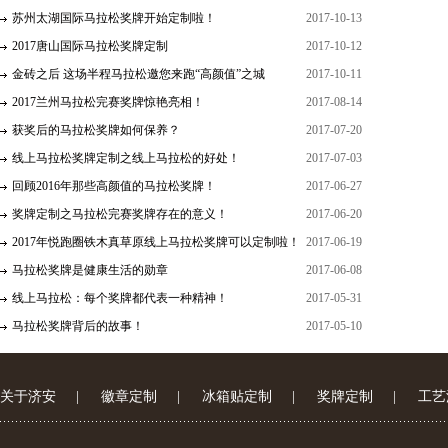
苏州太湖国际马拉松奖牌开始定制啦！
2017-10-13
2017唐山国际马拉松奖牌定制
2017-10-12
金砖之后 这场半程马拉松邀您来跑“高颜值”之城
2017-10-11
2017兰州马拉松完赛奖牌惊艳亮相！
2017-08-14
获奖后的马拉松奖牌如何保养？
2017-07-20
线上马拉松奖牌定制之线上马拉松的好处！
2017-07-03
回顾2016年那些高颜值的马拉松奖牌！
2017-06-27
奖牌定制之马拉松完赛奖牌存在的意义！
2017-06-20
2017年悦跑圈铁木真草原线上马拉松奖牌可以定制啦！
2017-06-19
马拉松奖牌是健康生活的勋章
2017-06-08
线上马拉松：每个奖牌都代表一种精神！
2017-05-31
马拉松奖牌背后的故事！
2017-05-10
关于济安
|
徽章定制
|
冰箱贴定制
|
奖牌定制
|
工艺