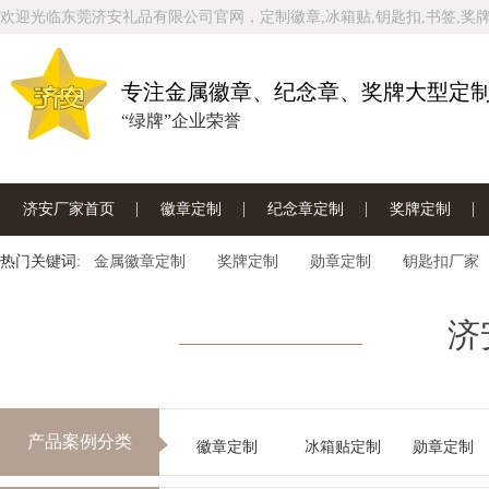
欢迎光临东莞济安礼品有限公司官网，定制徽章,冰箱贴,钥匙扣,书签,奖牌
专注金属徽章、纪念章、奖牌大型定
“绿牌”企业荣誉
济安厂家首页
徽章定制
纪念章定制
奖牌定制
热门关键词:
联系济安工厂
金属徽章定制
奖牌定制
勋章定制
钥匙扣厂家
济
产品案例分类
徽章定制
冰箱贴定制
勋章定制