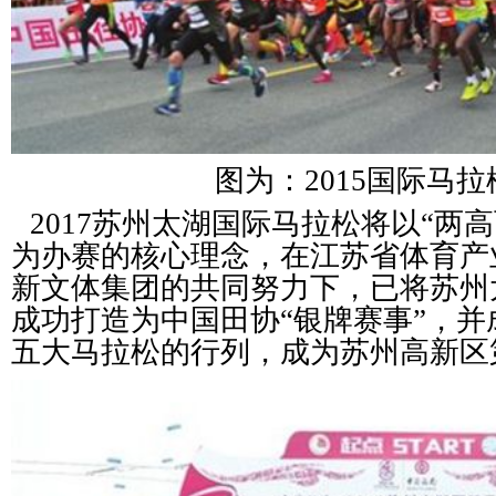
图为：2015国际马拉
2017苏州太湖国际马拉松将以“两
为办赛的核心理念，在江苏省体育产
新文体集团的共同努力下，已将苏州
成功打造为中国田协“银牌赛事”，并
五大马拉松的行列，成为苏州高新区