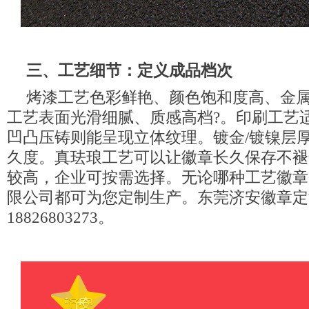
三、工艺细节：定义成品档次
烤漆工艺色彩鲜艳、颜色饱和度高、金
工艺表面光滑细腻、质感高档?。印刷工艺
凹凸压铸则能呈现立体纹理。镀金/镀镍层
久度。真珐琅工艺可以让徽章长久保存不褪
较高，企业可按需选择。无论哪种工艺徽章
限公司都可为您定制生产。东莞济安徽章定
18826803273。