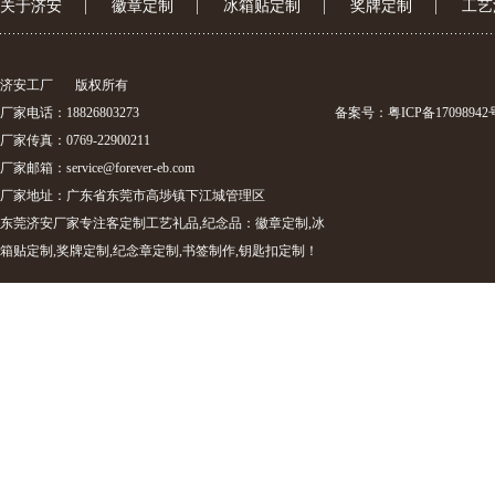
关于济安
|
徽章定制
|
冰箱贴定制
|
奖牌定制
|
工艺
济安工厂
版权所有
厂家电话：18826803273
备案号：
粤ICP备17098942
厂家传真：0769-22900211
厂家邮箱：
service@forever-eb.com
厂家地址：广东省东莞市高埗镇下江城管理区
东莞济安厂家专注客定制工艺礼品,纪念品：徽章定制,冰
箱贴定制,奖牌定制,纪念章定制,书签制作,钥匙扣定制！