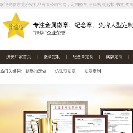
欢迎光临东莞济安礼品有限公司官网，定制徽章,冰箱贴,钥匙扣,书签,奖牌
专注金属徽章、纪念章、奖牌大型定
“绿牌”企业荣誉
济安厂家首页
徽章定制
纪念章定制
奖牌定制
热门关键词:
联系济安工厂
钥匙扣定做
仿珐琅勋章
勋章定制