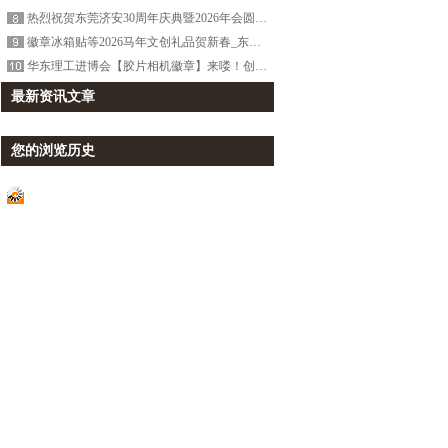
热烈祝贺东莞济安30周年庆典暨2026年会圆满成功！
徽章冰箱贴等2026马年文创礼品贺新春_东莞济安礼品定制厂家
华东理工进博会【胶片相机徽章】来喽！创意徽章定格校园青春记忆
最新资讯文章
您的浏览历史