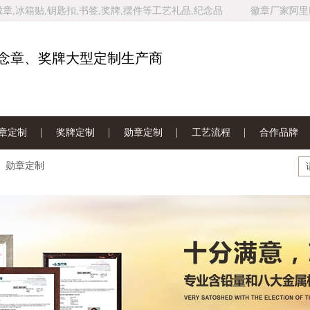
,冰箱贴,钥匙扣,书签,奖牌,摆件等工艺礼品,纪念品
徽章厂家阿里
家网站地图
念章、奖牌大型定制生产商
章定制
奖牌定制
勋章定制
工艺流程
合作品牌
勋章定制