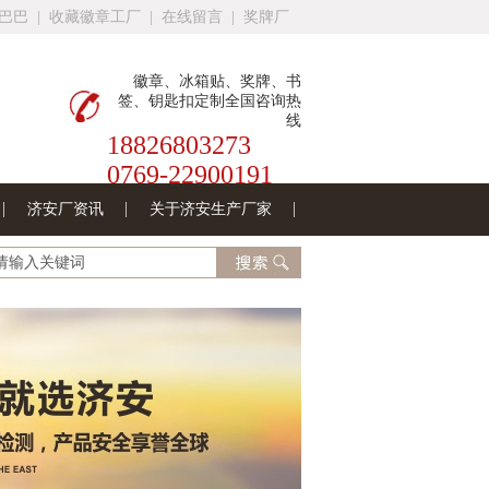
巴巴
|
收藏徽章工厂
|
在线留言
|
奖牌厂
徽章、冰箱贴、奖牌、书
签、钥匙扣定制全国咨询热
线
18826803273
0769-22900191
济安厂资讯
关于济安生产厂家