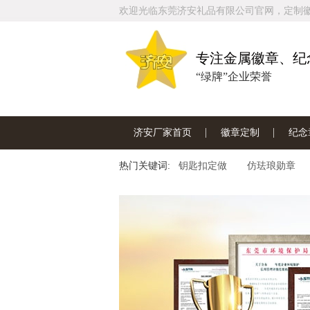
欢迎光临东莞济安礼品有限公司官网，定制徽章
专注金属徽章、纪
“绿牌”企业荣誉
济安厂家首页
徽章定制
纪念
热门关键词:
联系济安工厂
钥匙扣定做
仿珐琅勋章