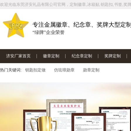
欢迎光临东莞济安礼品有限公司官网，定制徽章,冰箱贴,钥匙扣,书签,奖牌
专注金属徽章、纪念章、奖牌大型定
“绿牌”企业荣誉
济安厂家首页
徽章定制
纪念章定制
奖牌定制
热门关键词:
联系济安工厂
钥匙扣定做
仿珐琅勋章
勋章定制