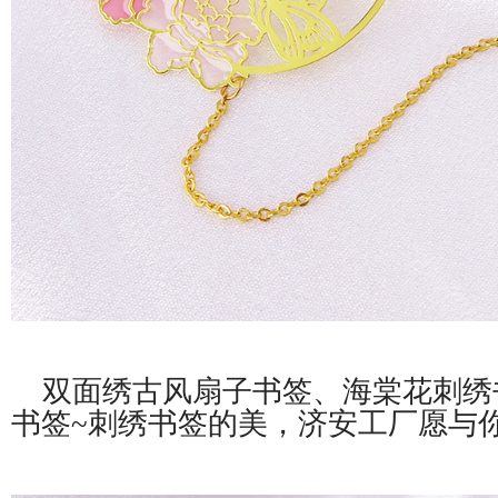
双面绣古风扇子书签、海棠花刺绣
书签~刺绣书签的美，济安工厂愿与