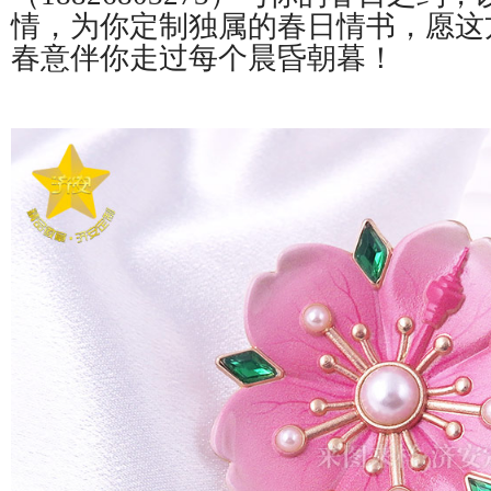
情，为你定制独属的春日情书，愿这
春意伴你走过每个晨昏朝暮！