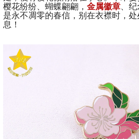
樱花纷纷、蝴蝶翩翩，
金属徽章
、纪
是永不凋零的春信，别在衣襟时，处
息！