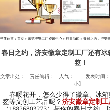
当前位置：
首页
»
东莞济安工厂资讯中心
»
行业新闻
»
春日之约，济安
春日之约，济安徽章定制工厂还有冰
签！
文章出处：
责任编辑：
人气：
-
发表时间：202
小
】
春暖花开，怎么少得了徽章、冰箱
签等文创工艺品呢？
济安徽章定制工
（18826803273）与你的春日之