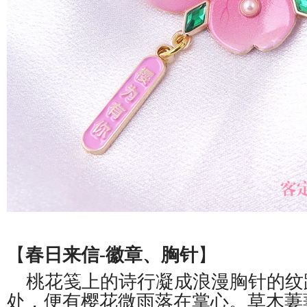
【
春日来信-徽章、胸针
】
桃花笺上的诗行凝成浪漫胸针的纹
处，便有樱花微雨落在掌心。草木萋