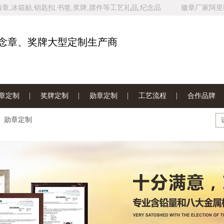
,冰箱贴,钥匙扣,书签,奖牌,摆件等工艺礼品,纪念品
徽章厂家阿里
家网站地图
念章、奖牌大型定制生产商
章定制
奖牌定制
勋章定制
工艺流程
合作品牌
勋章定制