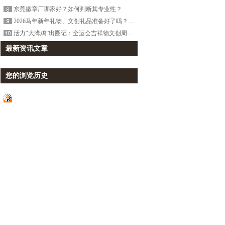
东莞徽章厂哪家好？如何判断其专业性？
2026马年新年礼物、文创礼品准备好了吗？不只对联冰箱贴！
活力“大湾鸡”出圈记：全运会吉祥物文创周边徽章冰箱贴爆火！
最新资讯文章
您的浏览历史