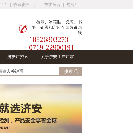
巴巴
|
收藏徽章工厂
|
在线留言
|
奖牌厂
徽章、冰箱贴、奖牌、书
签、钥匙扣定制全国咨询热
线
18826803273
0769-22900191
济安厂资讯
关于济安生产厂家