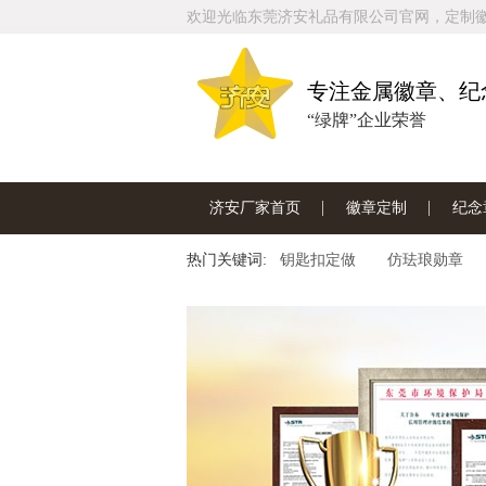
欢迎光临东莞济安礼品有限公司官网，定制徽章
专注金属徽章、纪
“绿牌”企业荣誉
济安厂家首页
徽章定制
纪念
热门关键词:
联系济安工厂
钥匙扣定做
仿珐琅勋章