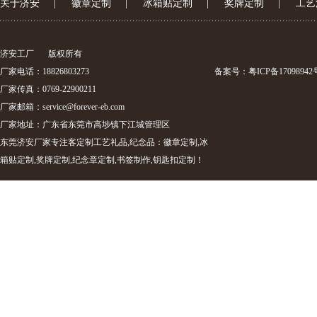
关于济安
|
徽章定制
|
冰箱贴定制
|
奖牌定制
|
工艺
济安工厂
版权所有
厂家电话：18826803273
备案号：
粤ICP备17098942
厂家传真：0769-22900211
厂家邮箱：
service@forever-eb.com
厂家地址：广东省东莞市高埗镇下江城管理区
东莞济安厂家专注客定制工艺礼品,纪念品：徽章定制,冰
箱贴定制,奖牌定制,纪念章定制,书签制作,钥匙扣定制！