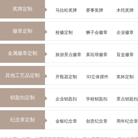
奖牌定制
马拉松奖牌
赛事奖牌
木托奖牌
徽章定制
校徽定制
狮子会徽章
企业徽章
金属徽章定制
旅游景点徽章
真珐琅徽章
盲盒徽章
其他工艺品定制
开瓶器定制
3D立体摆件
奖杯定制
钥匙扣定制
企业钥匙扣
学校钥匙扣
景点钥匙扣
纪念章定制
金银纪念章
创意纪念章
周年纪念章