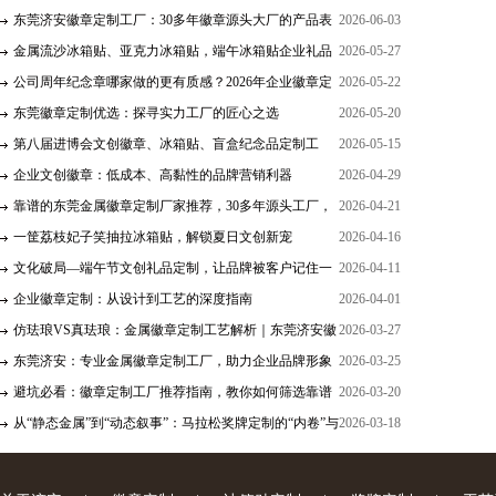
东莞济安徽章定制工厂：30多年徽章源头大厂的产品表
2026-06-03
现力
金属流沙冰箱贴、亚克力冰箱贴，端午冰箱贴企业礼品
2026-05-27
与二次元周边
公司周年纪念章哪家做的更有质感？2026年企业徽章定
2026-05-22
制避坑与测评
东莞徽章定制优选：探寻实力工厂的匠心之选
2026-05-20
第八届进博会文创徽章、冰箱贴、盲盒纪念品定制工
2026-05-15
厂：东莞济安
企业文创徽章：低成本、高黏性的品牌营销利器
2026-04-29
靠谱的东莞金属徽章定制厂家推荐，30多年源头工厂，
2026-04-21
迪士尼/星巴克认证供应商
一筐荔枝妃子笑抽拉冰箱贴，解锁夏日文创新宠
2026-04-16
文化破局—端午节文创礼品定制，让品牌被客户记住一
2026-04-11
整年！
企业徽章定制：从设计到工艺的深度指南
2026-04-01
仿珐琅VS真珐琅：金属徽章定制工艺解析｜东莞济安徽
2026-03-27
章工厂
东莞济安：专业金属徽章定制工厂，助力企业品牌形象
2026-03-25
升级
避坑必看：徽章定制工厂推荐指南，教你如何筛选靠谱
2026-03-20
供货商
从“静态金属”到“动态叙事”：马拉松奖牌定制的“内卷”与
2026-03-18
破局！