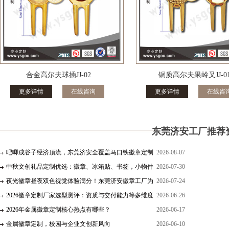
合金高尔夫球插JJ-02
铜质高尔夫果岭叉JJ-0
更多详情
在线咨询
更多详情
在线咨
东莞济安工厂推荐
吧唧成谷子经济顶流，东莞济安全覆盖马口铁徽章定制
2026-08-07
多元工艺
中秋文创礼品定制优选：徽章、冰箱贴、书签，小物件
2026-07-30
承载月圆心意
夜光徽章昼夜双色视觉体验满分！东莞济安徽章工厂为
2026-07-24
你呈现！
2026徽章定制厂家选型测评：资质与交付能力等多维度
2026-06-26
分析
2026年金属徽章定制核心热点有哪些？
2026-06-17
金属徽章定制，校园与企业文创新风向
2026-06-10