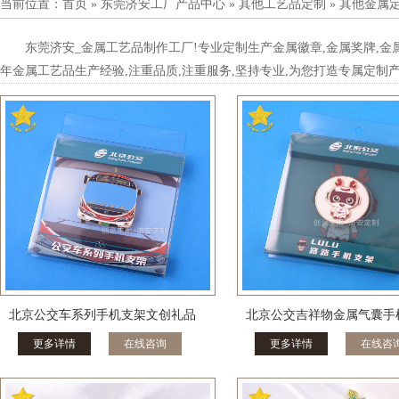
当前位置：
首页
»
东莞济安工厂产品中心
»
其他工艺品定制
»
其他金属
东莞济安
_
金属工艺品
制作
工厂
!
专业定制生产
金属徽章
,
金属奖牌
,
金
年金属工艺品生产经验
,
注重品质
,
注重服务
,
坚持专业
,
为您打造专属定制
北京公交车系列手机支架文创礼品
北京公交吉祥物金属气囊手
更多详情
在线咨询
更多详情
在线咨