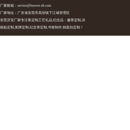
厂家邮箱：
service@forever-eb.com
厂家地址：广东省东莞市高埗镇下江城管理区
东莞济安厂家专注客定制工艺礼品,纪念品：徽章定制,冰
箱贴定制,奖牌定制,纪念章定制,书签制作,钥匙扣定制！