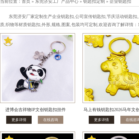
当前位置：
首页
»
东莞济安工厂产品中心
»
钥匙扣定制
»
企业钥匙扣
东莞济安厂家定制生产企业钥匙扣
,公司宣传钥匙扣,节庆活动钥匙扣,
质,织物等材质钥匙扣,外形,规格,图案,包装均可定制,欢迎咨询了解详情：1882
进博会吉祥物IP文创钥匙扣挂件
马上有钱钥匙扣2026马年文
更多详情
在线咨询
更多详情
在线咨
家