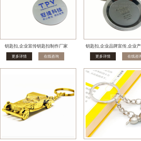
钥匙扣,企业宣传钥匙扣制作厂家
钥匙扣,企业品牌宣传,企业
更多详情
在线咨询
更多详情
在线咨
钥匙扣定制工厂