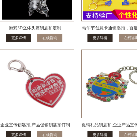
游戏3D立体头盔钥匙扣定制
端午节创意卡通钥匙扣，百度
更多详情
在线咨询
更多详情
在线咨
钥匙扣定制
企业宣传钥匙扣,产品促销钥匙扣订制
促销礼品钥匙扣,企业产品宣
更多详情
在线咨询
更多详情
在线咨
工厂
匙扣制作厂商