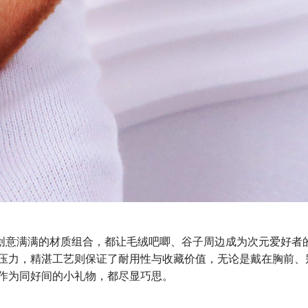
创意满满的材质组合，都让毛绒吧唧、谷子周边成为次元爱好者
压力，精湛工艺则保证了耐用性与收藏价值，无论是戴在胸前、
作为同好间的小礼物，都尽显巧思。