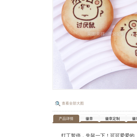
查看全部大图
产品详情
徽章
徽章定制
徽
打工暂停，先鼠一下！可可爱爱的