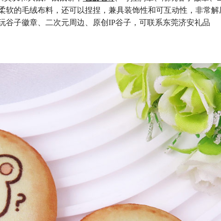
柔软的毛绒布料，还可以捏捏，兼具装饰性和可互动性，非常解
玩谷子徽章、二次元周边、原创IP谷子，可联系东莞济安礼品