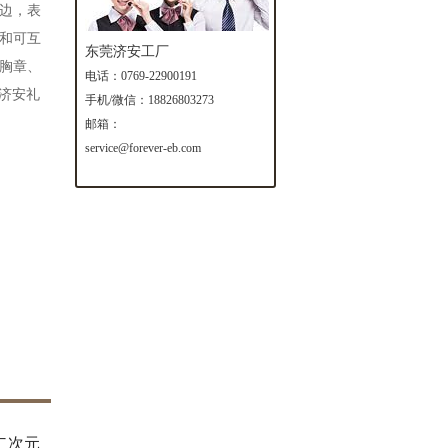
边，表
和可互
东莞济安工厂
胸章、
电话：
0769-22900191
济安礼
手机/微信：
18826803273
邮箱：
）
service@forever-eb.com
二次元