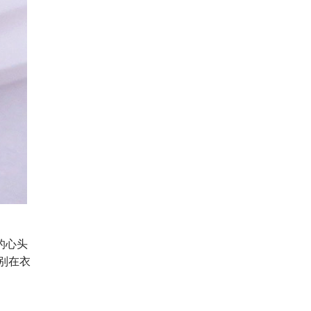
的心头
别在衣