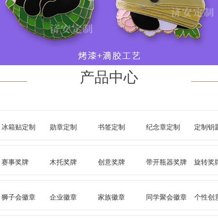
产品中心
冰箱贴定制
勋章定制
书签定制
纪念章定制
定制钥
赛事奖牌
木托奖牌
创意奖牌
带开瓶器奖牌
旋转奖
狮子会徽章
企业徽章
家族徽章
同学聚会徽章
个性创