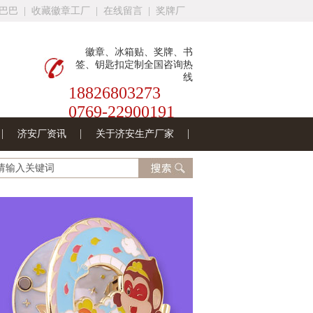
巴巴
|
收藏徽章工厂
|
在线留言
|
奖牌厂
徽章、冰箱贴、奖牌、书
签、钥匙扣定制全国咨询热
线
18826803273
0769-22900191
济安厂资讯
关于济安生产厂家