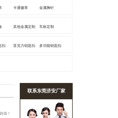
章
卡通徽章
金属胸针
做
其他金属定制
车标定制
匙扣
亚克力钥匙扣
多功能钥匙扣
联系东莞济安厂家
自信！