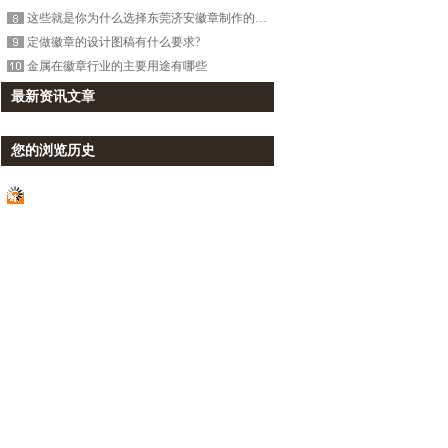
这些就是你为什么选择东莞济安徽章制作的原因！
定做徽章的设计图稿有什么要求?
金属在徽章行业的主要用途有哪些
最新资讯文章
您的浏览历史