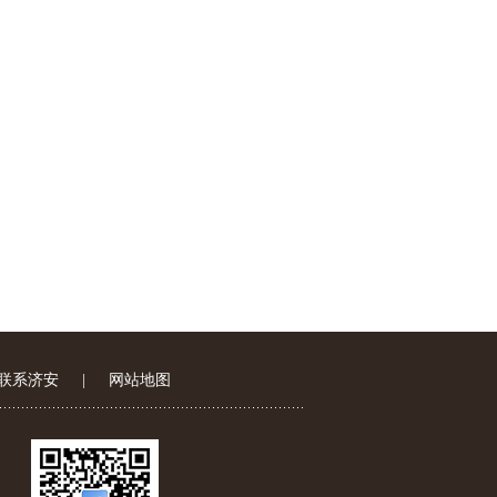
联系济安
|
网站地图