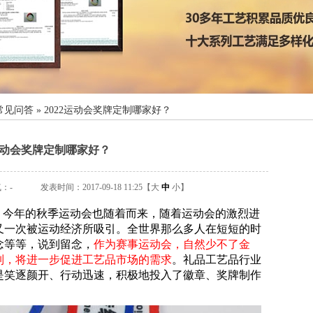
常见问答
»
2022运动会奖牌定制哪家好？
2运动会奖牌定制哪家好？
气：
-
发表时间：2017-09-18 11:25【
大
中
小
】
，今年的秋季运动会也随着而来，随着运动会的激烈进
又一次被运动经济所吸引。全世界那么多人在短短的时
念等等，说到留念，
作为赛事运动会，自然少不了金
制，将进一步促进工艺品市场的需求
。礼品工艺品行业
是笑逐颜开、行动迅速，积极地投入了徽章、奖牌制作