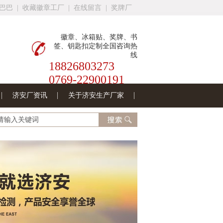
巴巴
|
收藏徽章工厂
|
在线留言
|
奖牌厂
徽章、冰箱贴、奖牌、书
签、钥匙扣定制全国咨询热
线
18826803273
0769-22900191
济安厂资讯
关于济安生产厂家