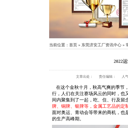
当前位置：
首页
»
东莞济安工厂资讯中心
»
202
文章出处：
责任编辑：
人
在这个金秋十月，秋高气爽的季节
行，人们在关注赛场风云的同时，也
间内聚集到了一起，吃、住、行及留
牌、铜牌、银牌等，金属工艺品的定
面对奥运、青动会等带来的商机，也
的生产高峰期。