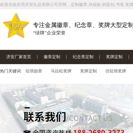
欢迎光临东莞济安礼品有限公司官网，定制徽章,冰箱贴,钥匙扣,书签,奖牌
专注金属徽章、纪念章、奖牌大型定
“绿牌”企业荣誉
济安厂家首页
徽章定制
纪念章定制
奖牌定制
热门关键词:
联系济安工厂
珐琅勋章
马拉松奖牌
奖牌定制
仿珐琅奖牌