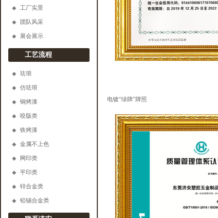
工厂实景
团队风采
展会展示
工艺流程
珐琅
仿珐琅
电镀“绿牌”牌照
铜烤漆
咬版类
铁烤漆
金属不上色
网印类
平印类
锌合金类
铅锡合金类