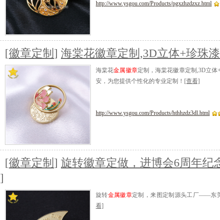
http://www.ysgou.com/Products/pgxzhzdzxz.html
[
徽章定制
]
海棠花徽章定制,3D立体+珍珠
海棠花
金属徽章
定制，海棠花徽章定制,3D立
安，为您提供个性化的专业定制！
[查看]
http://www.ysgou.com/Products/hthhzdz3dl.html
[
徽章定制
]
旋转徽章定做，进博会6周年纪
]
旋转
金属徽章
定制，来图定制源头工厂——东
看]