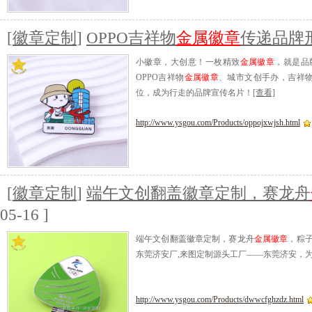
[
徽章定制
]
OPPO吉祥物
金属徽章
传递品牌
小徽章，大创意！一枚精致
金属徽章
，就是品
OPPO吉祥物
金属徽章
、城市文创手办，吉祥物
位，成为行走的品牌宣传名片！
[查看]
http://www.ysgou.com/Products/oppojxwjsh.html
[
徽章定制
]
端午文创翻盖徽章定制，赛龙舟
05-16 ]
端午文创翻盖徽章定制，赛龙舟
金属徽章
，粽
东莞济安厂,来图定制源头工厂——东莞济安，
http://www.ysgou.com/Products/dwwcfghzdz.html