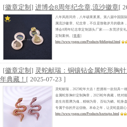
[
徽章定制
]
进博会8周年纪念章,流沙徽章
[ 2
八年风雨同舟，八年硕果累累。第八届中国国
属流沙徽章、纪念章，不仅是致敬岁月的载体
博会8周年纪念章定制源头厂家——东莞济安
定制案例。
[查看]
http://www.ysgou.com/Products/jbh8znjnzl.html
[
徽章定制
]
灵蛇献瑞：铜镶钻金属蛇形胸针定
年典藏！
[ 2025-07-23 ]
灵蛇献瑞，2025蛇年大吉！想拥有一款别具
金属蛇形胸针定制胸章，2025蛇年典藏，绝对
老生肖图腾为魂，精铜为骨、百钻为鳞。蛇身
专属于你的开运信物。本命之年，让灵蛇盘踞心
http://www.ysgou.com/Products/lsxrtxzjss.html