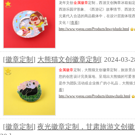
龙年文创
金属徽章
定制，西游文创胸章冰箱贴
西游乐园IP形象、《西游记》故事情节、西游
元素代入合适的商品载体中，在设计层面体现
文化！
[查看]
http://www.ysgou.com/Products/lnwcjshzdz.html
[
徽章定制
]
大熊猫文创徽章定制
[ 2024-03-2
金属徽章
定制，大熊猫文创徽章定制，旅游景
您的创意设计完美落地、呈现出大熊猫的可爱
是作为团队活动或企业推广的小礼品，大熊猫
看]
http://www.ysgou.com/Products/dxmwchzdz.html
[
徽章定制
]
夜光徽章定制，甘肃旅游文创徽