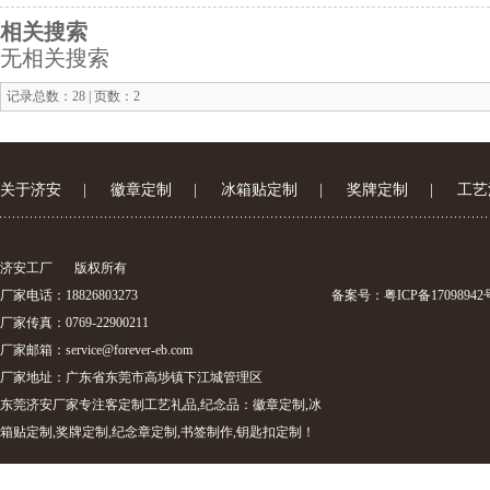
相关搜索
无相关搜索
记录总数：28 | 页数：2
关于济安
|
徽章定制
|
冰箱贴定制
|
奖牌定制
|
工艺
济安工厂
版权所有
厂家电话：18826803273
备案号：
粤ICP备17098942
厂家传真：0769-22900211
厂家邮箱：
service@forever-eb.com
厂家地址：广东省东莞市高埗镇下江城管理区
东莞济安厂家专注客定制工艺礼品,纪念品：徽章定制,冰
箱贴定制,奖牌定制,纪念章定制,书签制作,钥匙扣定制！