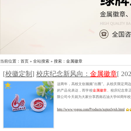
当前位置：
首页
»
全站搜索
» 搜索：金属徽章
[
校徽定制
]
校庆纪念新风向：
金属徽章
[ 20
这两年，高校文创频频"出圈"。从校庆限定周
的产品化表达，而学校
金属徽章
、校庆纪念章正
限公司今天就为大家分享西南石油大学60周年
http://www.ysgou.com/Products/xqjnxfxjsh.html