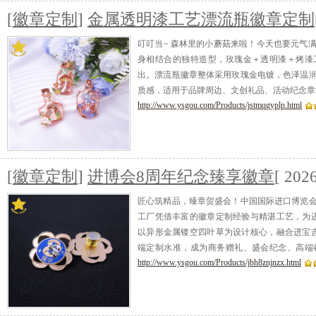
[
徽章定制
]
金属透明漆工艺漂流瓶徽章定制
叮叮当~ 森林里的小蘑菇来啦！今天也要元气
身相结合的独特造型，玫瑰金＋透明漆＋烤漆
出。漂流瓶徽章整体采用玫瑰金电镀，色泽温
质感，适用于品牌周边、文创礼品、活动纪念章
http://www.ysgou.com/Products/jstmqgyplp.html
[
徽章定制
]
进博会8周年纪念臻享徽章
[ 202
匠心筑精品，臻章贺盛会！中国国际进口博览
工厂凭借丰富的徽章定制经验与精湛工艺，为
以异形金属镂空四叶草为设计核心，融合进宝
端定制水准，成为商务赠礼、盛会纪念、高端
http://www.ysgou.com/Products/jbh8znjnzx.html
度。
[查看]